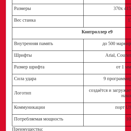
Размеры
370x 415
Вес станка
1
Контроллер e9
Внутренняя память
до 500 марки
Шрифты
Arial, Couri
Размер шрифта
от 1 мм
Сила удара
9 программи
создаётся и загружа
Логотип
нако
Коммуникации
порт U
Потребляемая мощность
10
Преимущества: