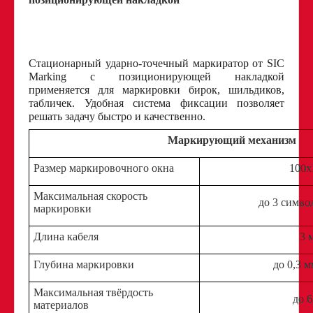
Стационарный ударно-точечный маркиратор от SIC
Marking с позиционирующей накладкой
применяется для маркировки бирок, шильдиков,
табличек. Удобная система фиксации позволяет
решать задачу быстро и качественно.
Маркирующий механизм
Размер маркировочного окна
100х
Максимальная скорость
до 3 симво
маркировки
Длина кабеля
3 
Глубина маркировки
до 0,3 м
Максимальная твёрдость
до 
материалов