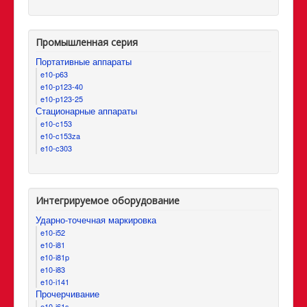
Промышленная серия
Портативные аппараты
e10-p63
e10-p123-40
e10-p123-25
Стационарные аппараты
e10-c153
e10-c153za
e10-c303
Интегрируемое оборудование
Ударно-точечная маркировка
e10-i52
e10-i81
e10-i81p
e10-i83
e10-i141
Прочерчивание
e10-i61s