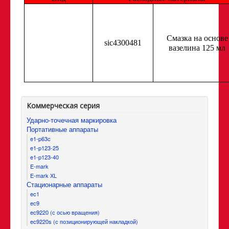
Смазка на основе
sic4300481
вазелина 125 мл
Коммерческая серия
Ударно-точечная маркировка
Портативные аппараты
e1-p63c
e1-p123-25
e1-p123-40
E-mark
E-mark XL
Стационарные аппараты
ec1
eс9
ec9220 (с осью вращения)
ec9220s (с позиционирующей накладкой)