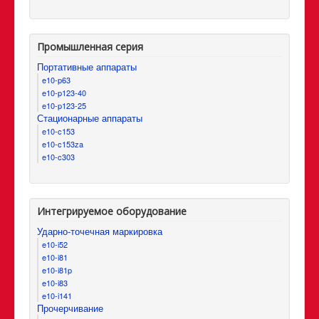
Промышленная серия
Портативные аппараты
e10-p63
e10-p123-40
e10-p123-25
Стационарные аппараты
e10-c153
e10-c153za
e10-c303
Интегрируемое оборудование
Ударно-точечная маркировка
e10-i52
e10-i81
e10-i81p
e10-i83
e10-i141
Прочерчивание