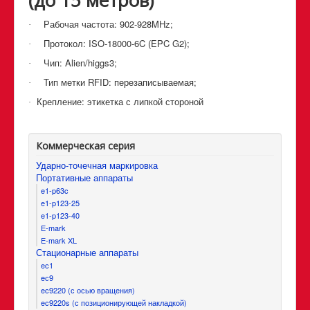
Рабочая частота: 902
-928MHz
;
·
Протокол:
ISO
-18000-6
C
(
EPC
G
2);
·
Чип
: Alien/higgs3
;
·
Тип метки
RFID
: перезаписываемая;
·
Крепление: этикетка с липкой стороной
·
Коммерческая серия
Ударно-точечная маркировка
Портативные аппараты
e1-p63c
e1-p123-25
e1-p123-40
E-mark
E-mark XL
Стационарные аппараты
ec1
eс9
ec9220 (с осью вращения)
ec9220s (с позиционирующей накладкой)